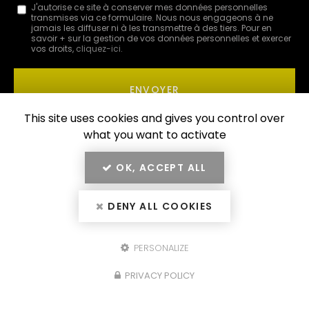
Message
J'autorise ce site à conserver mes données personnelles
transmises via ce formulaire. Nous nous engageons à ne
:
jamais les diffuser ni à les transmettre à des tiers. Pour en
savoir + sur la gestion de vos données personnelles et exercer
*
vos droits,
cliquez-ici
.
Acceptation
RGPD
ENVOYER
*
This site uses cookies and gives you control over
what you want to activate
OK, ACCEPT ALL
DENY ALL COOKIES
Zone d'intervention
PERSONALIZE
PRIVACY POLICY
Cannes
Fréjus