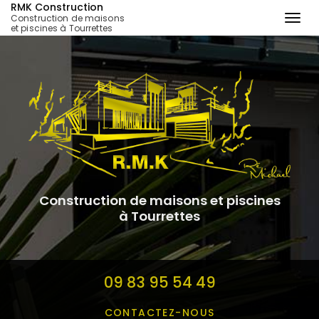
RMK Construction
Construction de maisons
Togg
et piscines à Tourrettes
navi
Aller
au
contenu
principal
Construction de maisons et piscines
à Tourrettes
09 83 95 54 49
CONTACTEZ-
NOUS