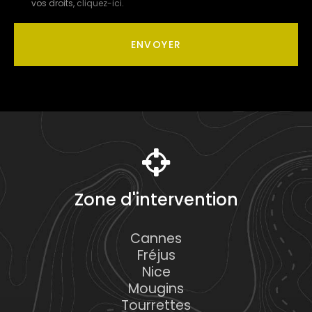
vos droits,
cliquez-ici
.
Acceptation
RGPD
ENVOYER
*
Zone d'intervention
Cannes
Fréjus
Nice
Mougins
Tourrettes