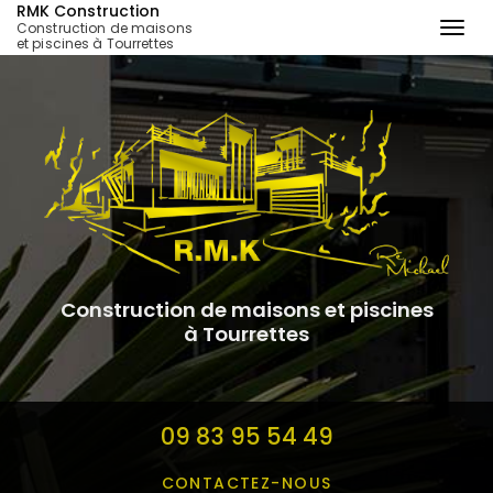
RMK Construction
Construction de maisons
Togg
et piscines à Tourrettes
navi
Aller
au
contenu
principal
Construction de maisons et piscines
à Tourrettes
09 83 95 54 49
CONTACTEZ-
NOUS