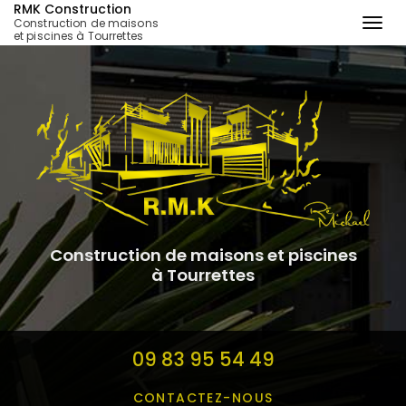
RMK Construction
Construction de maisons
Togg
et piscines à Tourrettes
navi
Aller
au
contenu
principal
Construction de maisons et piscines
à Tourrettes
09 83 95 54 49
CONTACTEZ-
NOUS