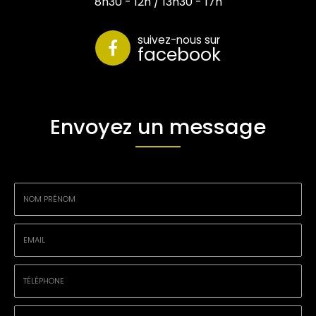
8h30 - 12h / 13h30 - 17h
suivez-nous sur
facebook
Envoyez un message
Nom
-
Prénom
Email
:
:
*
*
Tél.