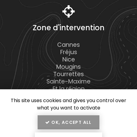
Zone d'intervention
Cannes
Fréjus
Nice
Mougins
Tourrettes
Sainte-Maxime
Et la région
This site uses cookies and gives you control over
what you want to activate
OK, ACCEPT ALL
En savoir +
RMK Construction, construction de maisons et piscines
à Tourrettes