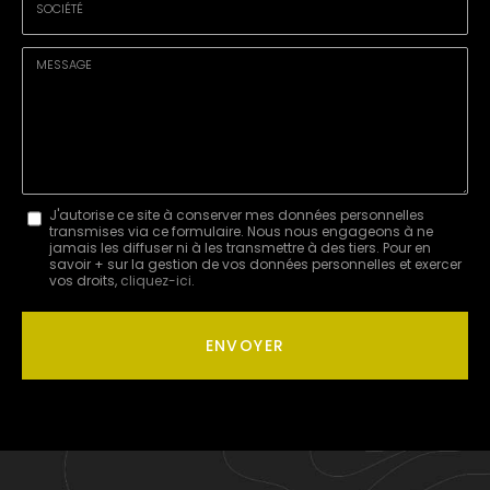
:
*
Société
:
Message
J'autorise ce site à conserver mes données personnelles
transmises via ce formulaire. Nous nous engageons à ne
:
jamais les diffuser ni à les transmettre à des tiers. Pour en
savoir + sur la gestion de vos données personnelles et exercer
*
vos droits,
cliquez-ici
.
Acceptation
RGPD
ENVOYER
*