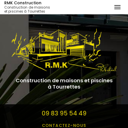
RMK Construction
Construction de maisons
Togg
et piscines à Tourrettes
navi
Aller
au
contenu
principal
Construction de maisons et piscines
à Tourrettes
09 83 95 54 49
CONTACTEZ-
NOUS