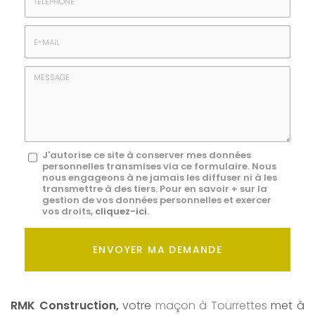
*
:
Téléphone
E-
mail
*
Message
J'autorise ce site à conserver mes données
personnelles transmises via ce formulaire. Nous
:
nous engageons à ne jamais les diffuser ni à les
transmettre à des tiers. Pour en savoir + sur la
*
gestion de vos données personnelles et exercer
vos droits,
cliquez-ici
.
Acceptation
RGPD
ENVOYER MA DEMANDE
*
RMK Construction,
votre
maçon à Tourrettes
met à