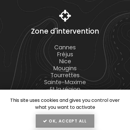
Zone d'intervention
Cannes
Fréjus
Nice
Mougins
Tourrettes
Sainte-Maxime
Et la région
This site uses cookies and gives you control over
what you want to activate
OK, ACCEPT ALL
En savoir +
RMK Construction, construction de maisons et piscines