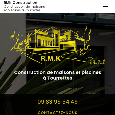
RMK Construction
Construction de maisons
Togg
et piscines à Tourrettes
navi
Aller
au
contenu
principal
Construction de maisons et piscines
à Tourrettes
09 83 95 54 49
CONTACTEZ-
NOUS