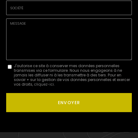
*
Tél.
:
*
Société
:
Message
J'autorise ce site à conserver mes données personnelles
transmises via ce formulaire. Nous nous engageons à ne
:
jamais les diffuser ni à les transmettre à des tiers. Pour en
savoir + sur la gestion de vos données personnelles et exercer
*
vos droits,
cliquez-ici
.
Acceptation
RGPD
ENVOYER
*