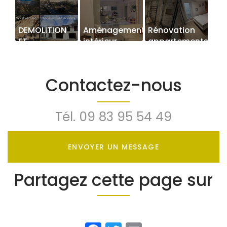
DEMOLITION
Aménagement
Rénovation
ET
intérieur
appartements
RECONSTRUCTION
à Cannes
D'UNE VILLA A
VALBONNE
Contactez-nous
Tél.
09 83 95 54 49
ENVOYER UN MESSAGE
Partagez cette page sur