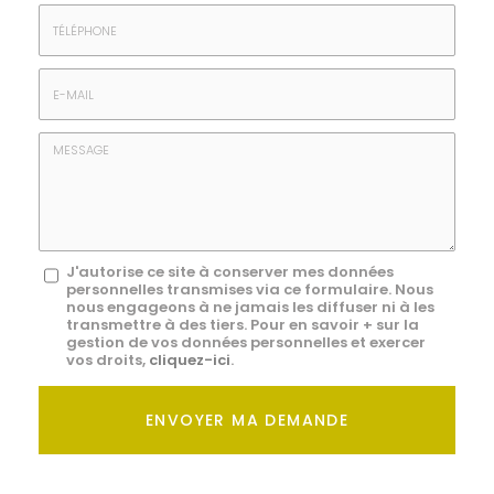
Prénom
Société
*
:
Téléphone
E-
mail
*
Message
J'autorise ce site à conserver mes données
personnelles transmises via ce formulaire. Nous
:
nous engageons à ne jamais les diffuser ni à les
transmettre à des tiers. Pour en savoir + sur la
*
gestion de vos données personnelles et exercer
vos droits,
cliquez-ici
.
Acceptation
RGPD
ENVOYER MA DEMANDE
*