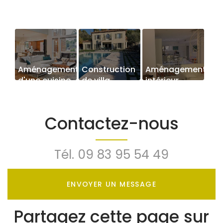
Aménagement
Construction
Aménagement
d'une cuisine
de villa
intérieur
ouverte sur
salon
Contactez-nous
Tél.
09 83 95 54 49
ENVOYER UN MESSAGE
Partagez cette page sur