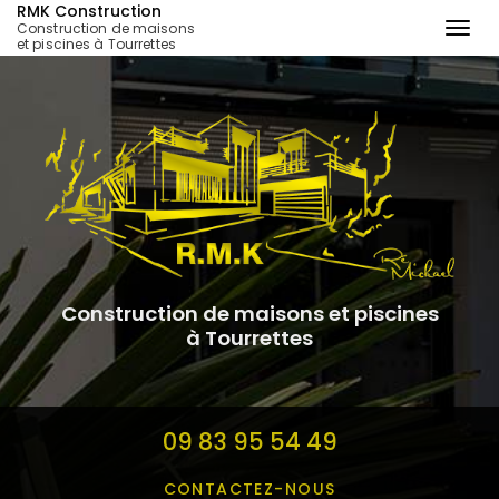
RMK Construction
Construction de maisons
Togg
et piscines à Tourrettes
navi
Aller
au
contenu
principal
Construction de maisons et piscines
à Tourrettes
09 83 95 54 49
CONTACTEZ-
NOUS