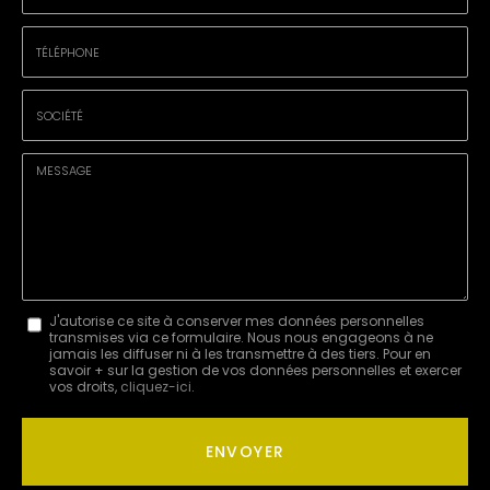
Prénom
Email
:
:
*
*
Tél.
:
*
Société
:
Message
J'autorise ce site à conserver mes données personnelles
transmises via ce formulaire. Nous nous engageons à ne
:
jamais les diffuser ni à les transmettre à des tiers. Pour en
savoir + sur la gestion de vos données personnelles et exercer
*
vos droits,
cliquez-ici
.
Acceptation
RGPD
ENVOYER
*