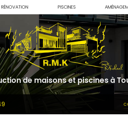
RÉNOVATION
PISCINES
AMÉNAGEM
ction de maisons et piscines à To
49
C