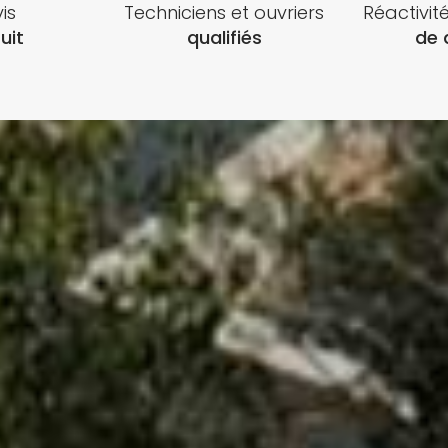
is
Techniciens et ouvriers
Réactivit
uit
qualifiés
de 