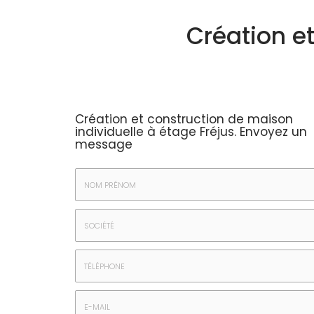
Création e
Création et construction de maison
individuelle à étage Fréjus.
Envoyez un
message
Nom
&
Prénom
Société
*
:
Téléphone