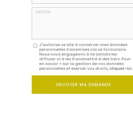
E-
mail
*
Message
J'autorise ce site à conserver mes données
personnelles transmises via ce formulaire.
:
Nous nous engageons à ne jamais les
diffuser ni à les transmettre à des tiers. Pour
*
en savoir + sur la gestion de vos données
personnelles et exercer vos droits,
cliquez-ici
.
Acceptation
RGPD
ENVOYER MA DEMANDE
*