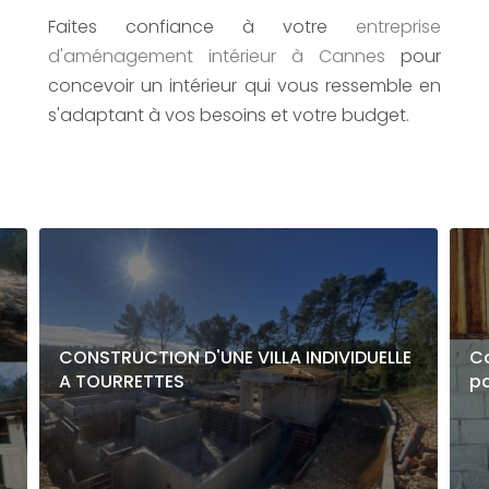
Faites confiance à votre
entreprise
d'aménagement intérieur
à Cannes
pour
concevoir un intérieur qui vous ressemble en
s'adaptant à vos besoins et votre budget.
CONSTRUCTION D'UNE VILLA INDIVIDUELLE
Co
A TOURRETTES
p