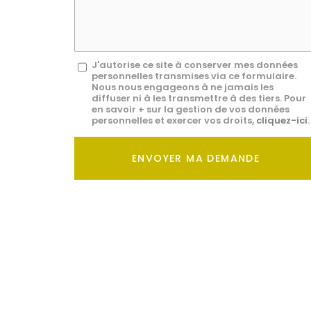
*
Message
J'autorise ce site à conserver mes données
personnelles transmises via ce formulaire.
:
Nous nous engageons à ne jamais les
diffuser ni à les transmettre à des tiers. Pour
*
en savoir + sur la gestion de vos données
personnelles et exercer vos droits,
cliquez-ici
.
Acceptation
RGPD
ENVOYER MA DEMANDE
*