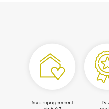
Accompagnement
Dev
de A à Z
grat