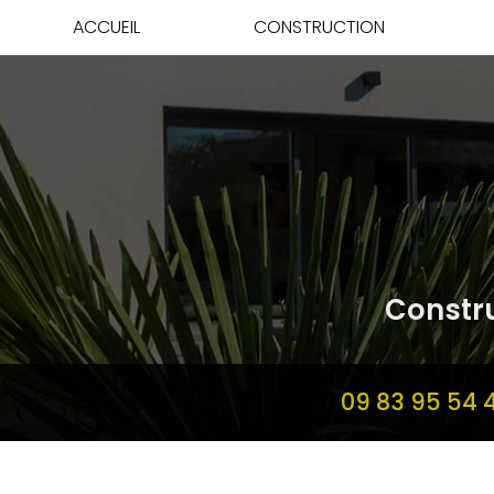
Aller
ACCUEIL
CONSTRUCTION
au
contenu
principal
Constru
09 83 95 54 