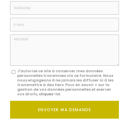
Prénom
Société
*
:
Téléphone
E-
mail
*
Message
J'autorise ce site à conserver mes données
personnelles transmises via ce formulaire. Nous
:
nous engageons à ne jamais les diffuser ni à les
transmettre à des tiers. Pour en savoir + sur la
*
gestion de vos données personnelles et exercer
vos droits,
cliquez-ici
.
Acceptation
RGPD
ENVOYER MA DEMANDE
*