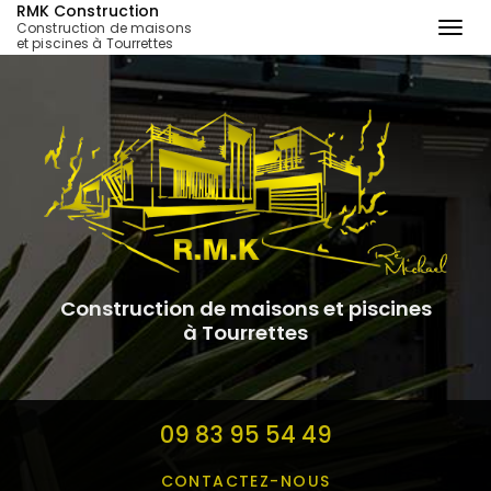
RMK Construction
Construction de maisons
Togg
et piscines à Tourrettes
navi
Aller
au
contenu
principal
Construction de maisons et piscines
à Tourrettes
09 83 95 54 49
CONTACTEZ-
NOUS