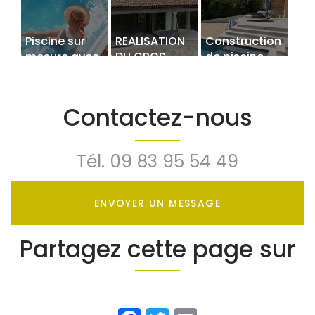
Piscine sur
REALISATION
Construction
mesure avec
DU GROS
de piscine
cascade
OEUVRE D'UN
POOL HOUSE
A
Contactez-nous
TOURRETTES
Tél.
09 83 95 54 49
ENVOYER UN MESSAGE
Partagez cette page sur