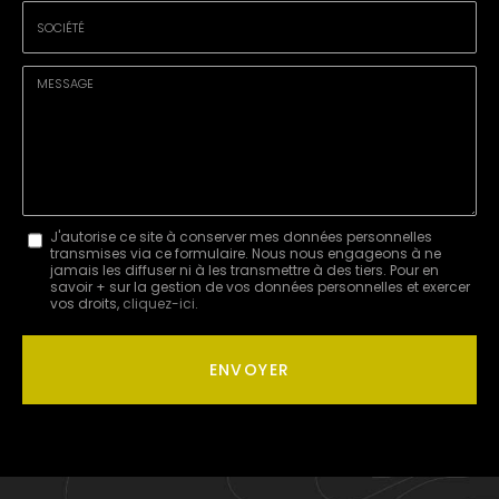
Tél.
:
*
Société
:
Message
J'autorise ce site à conserver mes données personnelles
transmises via ce formulaire. Nous nous engageons à ne
:
jamais les diffuser ni à les transmettre à des tiers. Pour en
savoir + sur la gestion de vos données personnelles et exercer
*
vos droits,
cliquez-ici
.
Acceptation
RGPD
ENVOYER
*